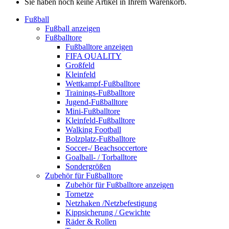
Sie haben noch keine Artikel in Ihrem Warenkorb.
Fußball
Fußball anzeigen
Fußballtore
Fußballtore anzeigen
FIFA QUALITY
Großfeld
Kleinfeld
Wettkampf-Fußballtore
Trainings-Fußballtore
Jugend-Fußballtore
Mini-Fußballtore
Kleinfeld-Fußballtore
Walking Football
Bolzplatz-Fußballtore
Soccer-/ Beachsoccertore
Goalball- / Torballtore
Sondergrößen
Zubehör für Fußballtore
Zubehör für Fußballtore anzeigen
Tornetze
Netzhaken /Netzbefestigung
Kippsicherung / Gewichte
Räder & Rollen