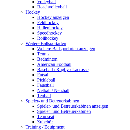
Volleyball
Beachvolleyball
Hockey
Hockey anzeigen
Feldhockey
Hallenhockey
Speedhockey
Rollhockey
Weitere Ballsportarten
Weitere Ballsportarten anzeigen
Tennis
Badminton
American Football
Baseball / Rugby / Lacrosse
Futsal
Pickleball
Faustball
Netball / Netzball
Teqball
Spieler- und Betreuerkabinen
Spieler- und Betreuerkabinen anzeigen
Spieler- und Betreuerkabinen
Teamseat
Zubehör
Training / Equipment