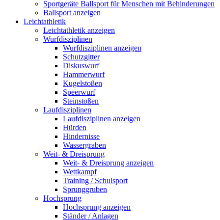
Sportgeräte Ballsport für Menschen mit Behinderungen
Ballsport anzeigen
Leichtathletik
Leichtathletik anzeigen
Wurfdisziplinen
Wurfdisziplinen anzeigen
Schutzgitter
Diskuswurf
Hammerwurf
Kugelstoßen
Speerwurf
Steinstoßen
Laufdisziplinen
Laufdisziplinen anzeigen
Hürden
Hindernisse
Wassergraben
Weit- & Dreisprung
Weit- & Dreisprung anzeigen
Wettkampf
Training / Schulsport
Sprunggruben
Hochsprung
Hochsprung anzeigen
Ständer / Anlagen