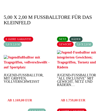
5,00 X 2,00 M FUSSBALLTORE FÜR DAS K
LEINFELD
8 JAHRE GARANTIE
NETZ
RÄDER
5,0 X 2,0 M
GEWICHT
5,0 X 2,0 M
JUGEND-FUSSBALLTOR, M
JUGEND-FUSSBALLTOR "
IT GRIFFEN, V
ALL INCLUSIVE" MIT G
OLLVERSCHWEISST
EWICHT, NETZ UND R
ÄDERN,...
AB 1.169,00 EUR
AB 1.759,00 EUR
5,0 X 2,0 M
8 JAHRE GARANTIE