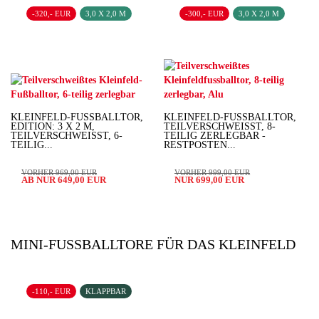
-320,- EUR
3,0 X 2,0 M
-300,- EUR
3,0 X 2,0 M
KLEINFELD-FUSSBALLTOR, E
KLEINFELD-FUSSBALLTOR, T
DITION: 3 X 2 M, T
EILVERSCHWEISST, 8-TE
EILVERSCHWEISST, 6-TE
ILIG ZERLEGBAR - RE
ILIG...
STPOSTEN...
VORHER 969,00 EUR
VORHER 999,00 EUR
AB NUR 649,00 EUR
NUR 699,00 EUR
MINI-FUSSBALLTORE FÜR DAS KLEINFELD
-110,- EUR
KLAPPBAR