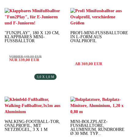
"FUN2PLAY", 180 X 120 CM,
PROFI-MINI-FUSSBALLTORE I
KLAPPBARES MINI-
N L-FORM AUS O
FUSSBALLTOR
VALPROFIL
VORHER 449,00 EUR
NUR 339,00 EUR
AB 369,00 EUR
3,0 X 1,0 M
WALKING-FOOTBALL-TOR,
MINI-BOLZPLATZ-
OVALPROFIL, MIT
FUSSBALLTORE, A
NETZBÜGEL, 3 X 1 M
LUMINIUM, RUNDROHRE Ø
30 MM, TYP...