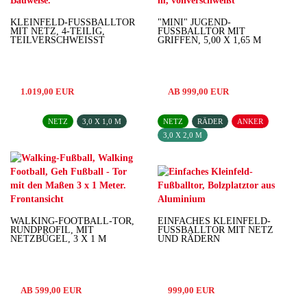
KLEINFELD-FUSSBALLTOR M
"MINI" JUGEND-
IT NETZ, 4-TEILIG, T
FUSSBALLTOR MIT G
EILVERSCHWEISST
RIFFEN, 5,00 X 1,65 M
1.019,00 EUR
AB 999,00 EUR
NETZ
3,0 X 1,0 M
NETZ
RÄDER
ANKER
3,0 X 2,0 M
WALKING-FOOTBALL-TOR,
EINFACHES KLEINFELD-
RUNDPROFIL, MIT
FUSSBALLTOR MIT NETZ U
NETZBÜGEL, 3 X 1 M
ND RÄDERN
AB 599,00 EUR
999,00 EUR