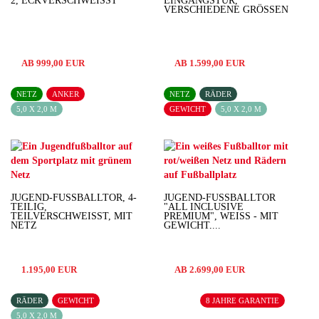
, ECKVERSCHWEISST
EINGANGSTÜR,
VERSCHIEDENE GRÖSSEN
AB 999,00 EUR
AB 1.599,00 EUR
NETZ
ANKER
NETZ
RÄDER
5,0 X 2,0 M
GEWICHT
5,0 X 2,0 M
JUGEND-FUSSBALLTOR, 4-T
JUGEND-FUSSBALLTOR "
EILIG, T
ALL INCLUSIVE P
EILVERSCHWEISST, MIT NE
REMIUM", WEISS - MIT GE
TZ
WICHT,...
1.195,00 EUR
AB 2.699,00 EUR
RÄDER
GEWICHT
8 JAHRE GARANTIE
5,0 X 2,0 M