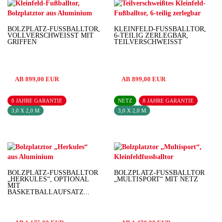
BOLZPLATZ-FUSSBALLTOR, V
KLEINFELD-FUSSBALLTOR, 6
OLLVERSCHWEISST MIT GR
-TEILIG ZERLEGBAR, T
IFFEN
EILVERSCHWEISST
AB 899,00 EUR
AB 899,00 EUR
8 JAHRE GARANTIE
NETZ
8 JAHRE GARANTIE
3,0 X 2,0 M
3,0 X 2,0 M
BOLZPLATZ-FUSSBALLTOR „
BOLZPLATZ-FUSSBALLTOR „
HERKULES“, OPTIONAL M
MULTISPORT“ MIT NETZ
IT B
ASKETBALLAUFSATZ...