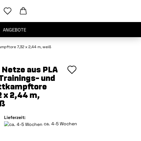
ANGEBOTE
ampftore 7,32 x 2,44 m, weiß
Auf
 Netze aus PLA
 Trainings- und
den
tkampftore
Merkzettel
2 x 2,44 m,
ß
Lieferzeit:
ca. 4-5 Wochen