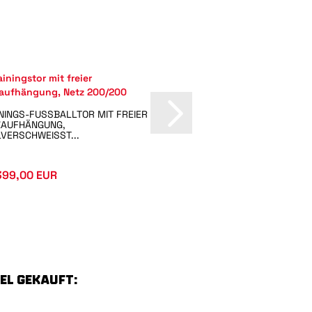
NINGS-FUSSBALLTOR MIT FREIER N
STADION FUSSBALLTOR M
UFHÄNGUNG, V
PANNSTANGEN, TYP 1
VERSCHWEISST...
399,00 EUR
AB 999,00 EUR
EL GEKAUFT: