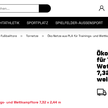
Artikel
suchen...
CHTATHLETIK
SPORTPLATZ
SPIELFELDER-AUSSENSPORT
»
»
 Fußballtore
Tornetze
Öko Netze aus PLA für Trainings- und Wettk
Öko
für
Wet
7,3
wei