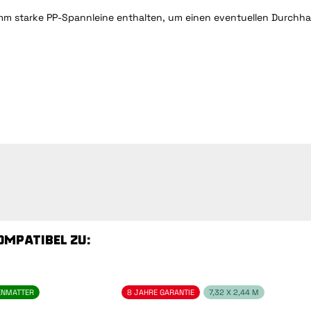
 mm starke PP-Spannleine enthalten, um einen eventuellen Durchh
KOMPATIBEL ZU:
ENMATTER
8 JAHRE GARANTIE
7,32 X 2,44 M