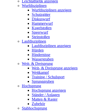
Leichtathletik anzeigen
Wurfdisziplinen
Wurfdisziplinen anzeigen
Schutzgitter
Diskuswurf
Hammerwurf
Kugelstoßen
Speerwurf
Steinstoßen
Laufdisziplinen
Laufdisziplinen anzeigen
Hürden
Hindernisse
Wassergraben
Weit- & Dreisprung
Weit- & Dreisprung anzeigen
Wettkampf
Training / Schulsport
Sprunggruben
Hochsprung
Hochsprung anzeigen
Ständer / Anlagen
Matten & Raster
Zubehör
Stabhochsprung