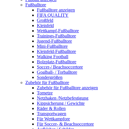
Fußballtore
Fußballtore anzeigen
FIFA QUALITY
Großfeld
Kleinfeld
Wettkampf-Fußballtore
Trainings-Fußballtore
Jugend-Fußballtore
Mini-Fußballtore
Kleinfeld-Fußballtore
Walking Football
Bolzplatz-Fußballtore
Soccer-/ Beachsoccertore
Goalball- / Torballtore
Sondergrößen
Zubehör für Fußballtore
Zubehör für Fußballtore anzeigen
Tornetze
Netzhaken /Netzbefestigung
Kippsicherung / Gewichte
Räder & Rollen
Transportwagen
Für Wettkampfore
Für Soccer- & Beachsoccertore