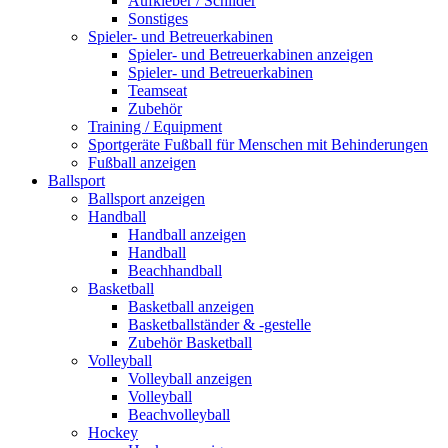
Aufkleber / Schilder
Sonstiges
Spieler- und Betreuerkabinen
Spieler- und Betreuerkabinen anzeigen
Spieler- und Betreuerkabinen
Teamseat
Zubehör
Training / Equipment
Sportgeräte Fußball für Menschen mit Behinderungen
Fußball anzeigen
Ballsport
Ballsport anzeigen
Handball
Handball anzeigen
Handball
Beachhandball
Basketball
Basketball anzeigen
Basketballständer & -gestelle
Zubehör Basketball
Volleyball
Volleyball anzeigen
Volleyball
Beachvolleyball
Hockey