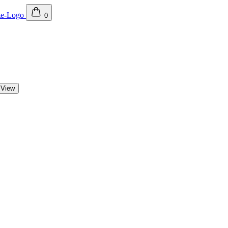
0
 View