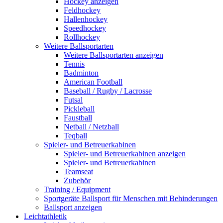
Hockey anzeigen
Feldhockey
Hallenhockey
Speedhockey
Rollhockey
Weitere Ballsportarten
Weitere Ballsportarten anzeigen
Tennis
Badminton
American Football
Baseball / Rugby / Lacrosse
Futsal
Pickleball
Faustball
Netball / Netzball
Teqball
Spieler- und Betreuerkabinen
Spieler- und Betreuerkabinen anzeigen
Spieler- und Betreuerkabinen
Teamseat
Zubehör
Training / Equipment
Sportgeräte Ballsport für Menschen mit Behinderungen
Ballsport anzeigen
Leichtathletik