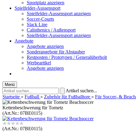
Sportplatz anzeigen
Spielfelder-Aussensport
Spielfelder-Aussensport anzeigen
Soccer-Courts
Slack Line
Calisthenics / Außensport
Spielfelder-Aussensport anzeigen
Angebote
Angebote anzeigen
Sonderangebote für Abstauber
Restposten / Prototypen / Generalüberholt
Werbeartikel
Angebote anzeigen
Menü
Artikel suchen...
Startseite
»
Fußball
»
Zubehör für Fußballtore
»
Für Soccer- & Beach
Kettenbeschwerung für Tornetz
(Art.Nr.:
07BE0115
)
(Art.Nr.:
07BE0115
)