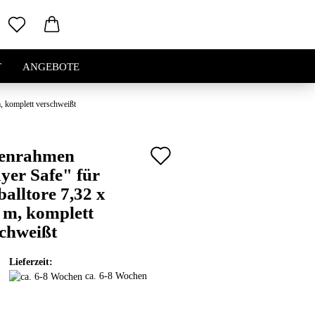
T
ANGEBOTE
, komplett verschweißt
Auf
enrahmen
yer Safe" für
den
alltore 7,32 x
Merkzettel
 m, komplett
chweißt
Lieferzeit:
ca. 6-8 Wochen