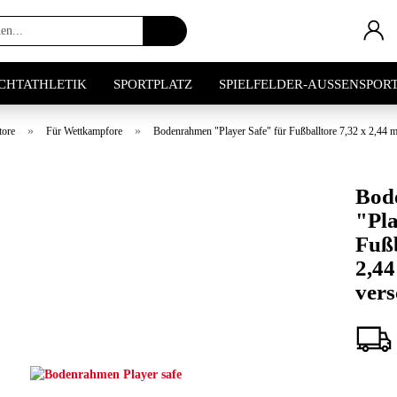
Artikel
suchen...
ICHTATHLETIK
SPORTPLATZ
SPIELFELDER-AUSSENSPOR
»
»
tore
Für Wettkampfore
Bodenrahmen "Player Safe" für Fußballtore 7,32 x 2,44 m
Bod
"Pla
Fußb
2,44
vers