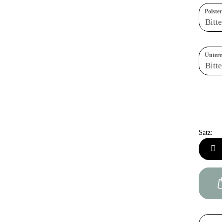
Polster
Untere 
Satz:
Satz