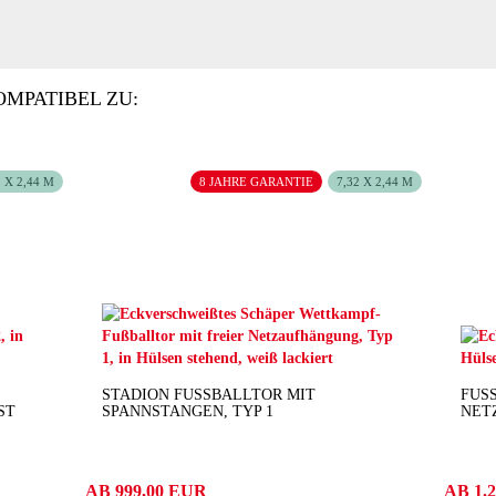
OMPATIBEL ZU:
2 X 2,44 M
8 JAHRE GARANTIE
7,32 X 2,44 M
STADION FUSSBALLTOR MIT S
FUSS
ST
PANNSTANGEN, TYP 1
ETZ
AB 999,00 EUR
AB 1.