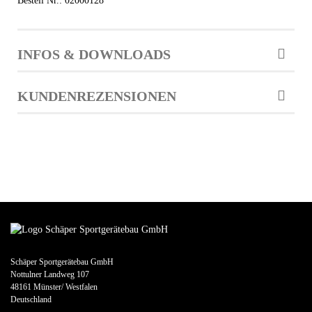
Bestell Nr.: 02000128
INFOS & DOWNLOADS
KUNDENREZENSIONEN
Schäper Sportgerätebau GmbH
Nottulner Landweg 107
48161 Münster/ Westfalen
Deutschland