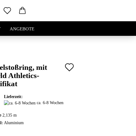
T
ANGEBOTE
Auf
lstoßring, mit
d Athletics-
den
ifikat
Merkzettel
Lieferzeit:
ca. 6-8 Wochen
⌀ 2,135 m
l:
Aluminium