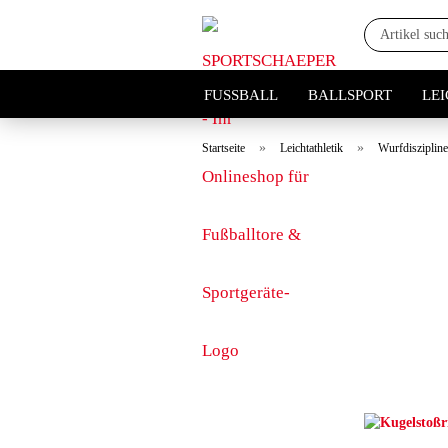
FUSSBALL
BALLSPORT
LE
»
»
Startseite
Leichtathletik
Wurfdisziplin