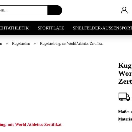
Artikel
suchen...
ICHTATHLETIK
SPORTPLATZ
SPIELFELDER-AUSSENSPOR
»
»
en
Kugelstoßen
Kugelstoßring, mit World Athletics-Zertifikat
Kuge
Worl
Zert
Maße:
Materia