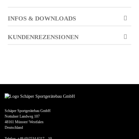
INFOS & DOWNLOADS
KUNDENREZENSIONEN
Schäper Sportgerätebau GmbH
Nottulner Landweg 107
48161 Münster/ Westfalen
Deutschland
Telefon: +49 (0)2534 6217 – 10