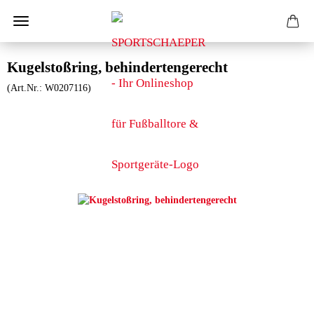
Kugelstoßring, behindertengerecht
(Art.Nr.:
W0207116
)