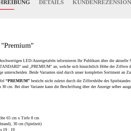
HREIBUNG
DETAILS
KUNDENREZENSIONE
 "Premium"
hochwertigen LED-Anzeigetafeln informieren Ihr Publikum über die aktuelle Sp
„STANDARD“ und „PREMIUM“ an, welche sich hinsichtlich Höhe der Ziffern d
ge unterscheiden. Beide Varianten sind durch unser komplettes Sortiment an Zu
fel
“PREMIUM”
besticht nicht zuletzt durch die Ziffernhöhe des Spielstand
n 30 cm. Bei diser Variante kann die Beschriftung über der Anzeige selber ausg
öhe 65 cm x Tiefe 8 cm
stand), 30 cm (Spielzeit)
s 19 : 19