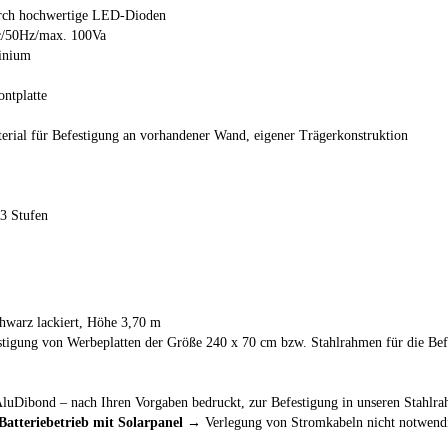
urch hochwertige LED-Dioden
c/50Hz/max. 100Va
minium
ontplatte
terial für Befestigung an vorhandener Wand, eigener Trägerkonstruktion
3 Stufen
schwarz lackiert, Höhe 3,70 m
stigung von Werbeplatten der Größe 240 x 70 cm bzw. Stahlrahmen für die Be
AluDibond – nach Ihren Vorgaben bedruckt, zur Befestigung in unseren Stahlr
Batteriebetrieb mit Solarpanel
→ Verlegung von Stromkabeln nicht notwend