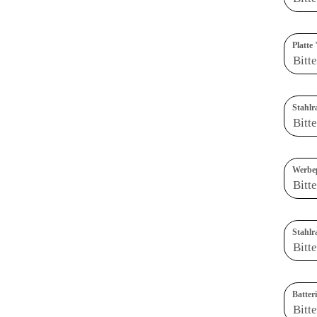
Platt
Stahl
Werbep
Stahlr
Batter