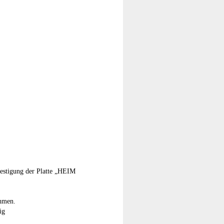
festigung der Platte „HEIM
ahmen.
ig