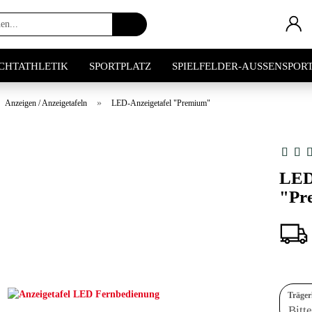
Artikel
suchen...
ICHTATHLETIK
SPORTPLATZ
SPIELFELDER-AUSSENSPOR
»
Anzeigen / Anzeigetafeln
LED-Anzeigetafel "Premium"
LED
"Pr
Träger