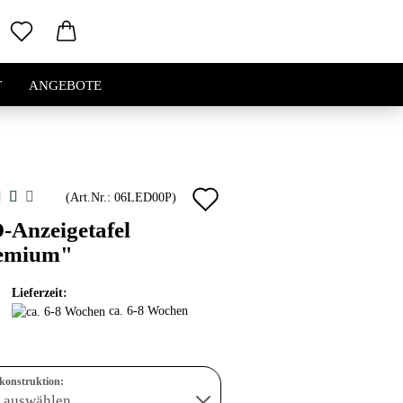
T
ANGEBOTE
Auf
(Art.Nr.:
06LED00P
)
den
-Anzeigetafel
emium"
Merkzettel
Lieferzeit:
ca. 6-8 Wochen
konstruktion: