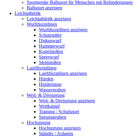
Sportgeräte Ballsport für Menschen mit Behinderungen
Ballsport anzeigen
Leichtathletik
Leichtathletik anzeigen
Wurfdisziplinen
Wurfdisziplinen anzeigen
Schutzgitter
Diskuswurf
Hammerwurf
Kugelstoßen
Speerwurf
Steinstoßen
Laufdisziplinen
Laufdisziplinen anzeigen
Hürden
Hindernisse
Wassergraben
Weit- & Dreisprung
Weit- & Dreisprung anzeigen
Wettkampf
Training / Schulsport
Sprunggruben
Hochsprung
Hochsprung anzeigen
Ständer / Anlagen