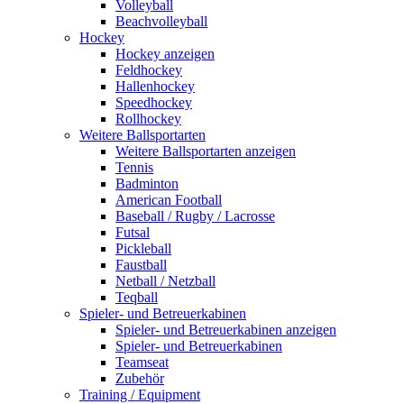
Volleyball
Beachvolleyball
Hockey
Hockey anzeigen
Feldhockey
Hallenhockey
Speedhockey
Rollhockey
Weitere Ballsportarten
Weitere Ballsportarten anzeigen
Tennis
Badminton
American Football
Baseball / Rugby / Lacrosse
Futsal
Pickleball
Faustball
Netball / Netzball
Teqball
Spieler- und Betreuerkabinen
Spieler- und Betreuerkabinen anzeigen
Spieler- und Betreuerkabinen
Teamseat
Zubehör
Training / Equipment