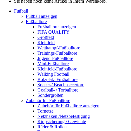
Sie haben noch keine Artikel in Ihrem Warenkorb.
Fußball
Fußball anzeigen
Fußballtore
Fußballtore anzeigen
FIFA QUALITY
Großfeld
Kleinfeld
Wettkampf-Fußballtore
Trainings-Fußballtore
Jugend-Fußballtore
Mini-Fußballtore
Kleinfeld-Fußballtore
Walking Football
Bolzplatz-Fußballtore
Soccer-/ Beachsoccertore
Goalball- / Torballtore
Sondergrößen
Zubehör für Fußballtore
Zubehör für Fußballtore anzeigen
Tornetze
Netzhaken /Netzbefestigung
Kippsicherung / Gewichte
Räder & Rollen