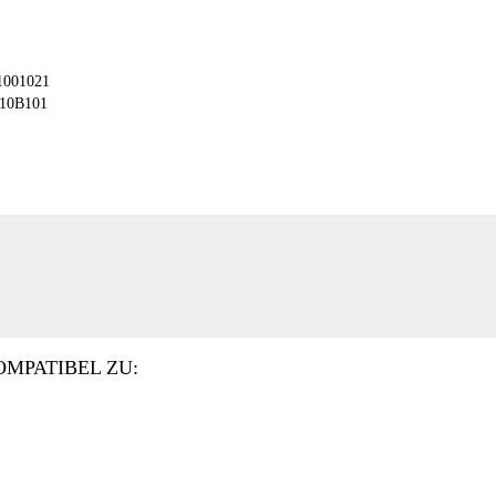
01001021
W010B101
OMPATIBEL ZU: