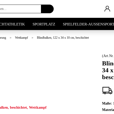
Artikel
suchen...
ICHTATHLETIK
SPORTPLATZ
SPIELFELDER-AUSSENSPOR
»
»
prung
Wettkampf
Blindbalken, 122 x 34 x 10 cm, beschichtet
(Art.Nr
Blin
34 x
besc
Maße:
Materia