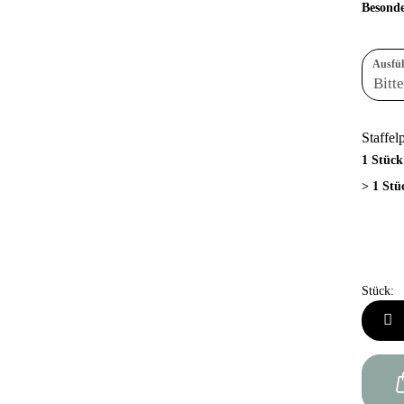
Besonde
Ausfü
Staffel
1 Stück
> 1 Stü
Stück:
Stück