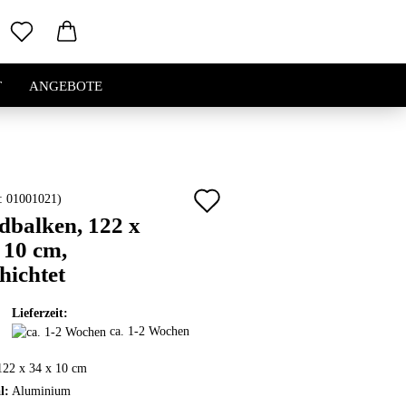
T
ANGEBOTE
Auf
.:
01001021
)
dbalken, 122 x
den
 10 cm,
Merkzettel
hichtet
Lieferzeit:
ca. 1-2 Wochen
122 x 34 x 10 cm
l:
Aluminium